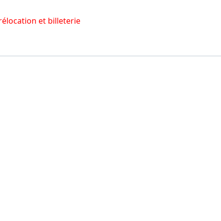
rélocation et billeterie
ci