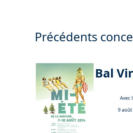
Précédents conce
Bal Vi
Avec 
9 août