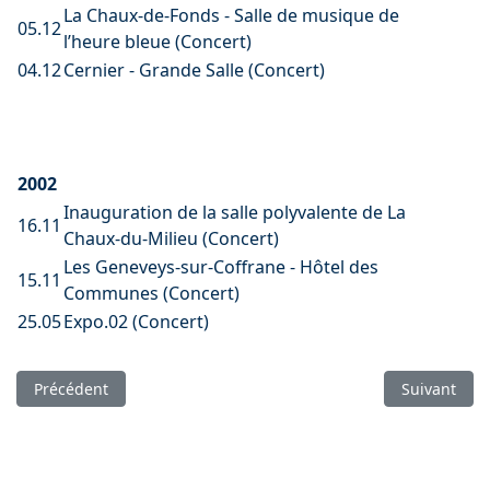
La Chaux-de-Fonds - Salle de musique de
05.12
l’heure bleue (Concert)
04.12
Cernier - Grande Salle (Concert)
2002
Inauguration de la salle polyvalente de La
16.11
Chaux-du-Milieu (Concert)
Les Geneveys-sur-Coffrane - Hôtel des
15.11
Communes (Concert)
25.05
Expo.02 (Concert)
Article précédent : Coupures de presse
Article suiv
Précédent
Suivant