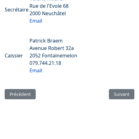
Rue de l'Evole 68
Secrétaire
2000 Neuchâtel
Email
Patrick Braem
Avenue Robert 32a
Caissier
2052 Fontainemelon
079.744.21.18
Email
Article précédent : Le chef
Article suiva
Précédent
Suivant